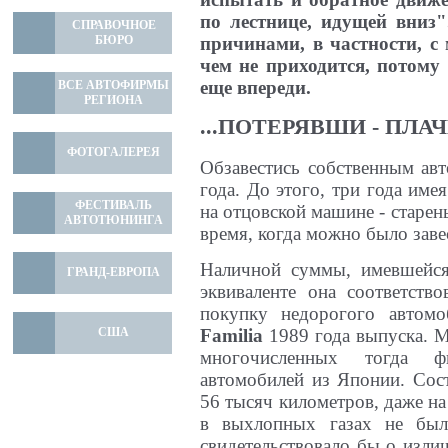
по лестнице, идущей вниз
СПРАВОЧНОЕ
БЮРО
причинами, в частности, с
чем не приходится, потому
еще впереди.
ВСЕ АВТОФИРМЫ
РЕГИОНА
...ПОТЕРЯВШИ - ПЛА
ФОТОГАЛЕРЕЯ
Обзавестись собственным ав
года. До этого, три года имея
ФЕСТИВАЛЬ
на отцовской машине - старен
АВТОТЮНИНГА
время, когда можно было заве
Наличной суммы, имевшейся
ГРАНД-ЕВРОПА
эквиваленте она соответств
покупку недорогого автом
Familia
1989 года выпуска. 
США
многочисленных тогда ф
автомобилей из Японии. Сос
56 тысяч километров, даже на
в выхлопных газах не был
свидетельствовало бы о изли