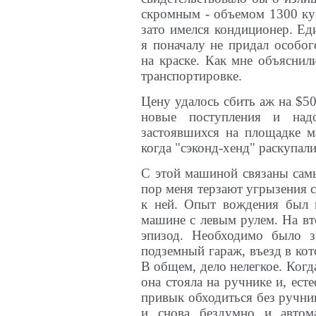
скромным - объемом 1300 куб
зато имелся кондиционер. Ед
я поначалу не придал особог
на краске. Как мне объяснил
транспортировке.
Цену удалось сбить аж на $50
новые поступления и над
застоявшихся на площадке м
когда "сэконд-хенд" раскупал
С этой машиной связаны сам
пор меня терзают угрызения 
к ней. Опыт вождения был н
машине с левым рулем. На в
эпизод. Необходимо было з
подземный гараж, въезд в ко
В общем, дело нелегкое. Когда
она стояла на ручнике и, есте
привык обходиться без ручник
и снова бездумно и автома