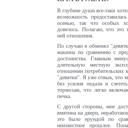
В глубине души все-таки хоте
возможность предоставилась
осенью, так что особых хо
довелось. Полагаю, что это 
ней отношения.
По случаю я обменял "девят
машина по сравнению с пре
достоинства. Главным мин
длительную местную эксп
отношении потребительских ка
"девятки". Я уже отвык, что 
без усилия педали и слетет
тормозам, что легко включа
печка.
С другой стороны, мне дост
вмятина на двери, неработаю
это было ерундой по сра
неизвестное прошлое. Пон