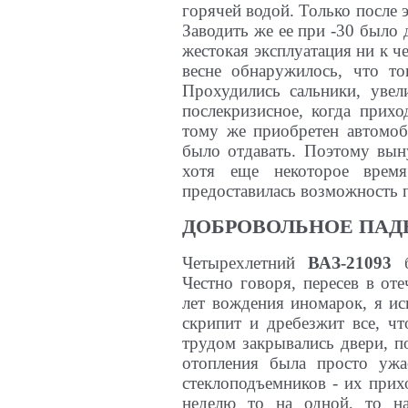
горячей водой. Только после э
Заводить же ее при -30 было 
жестокая эксплуатация ни к ч
весне обнаружилось, что то
Прохудились сальники, увел
послекризисное, когда прихо
тому же приобретен автомоб
было отдавать. Поэтому вын
хотя еще некоторое врем
предоставилась возможность п
ДОБРОВОЛЬНОЕ ПАД
Четырехлетний
ВАЗ-21093
Честно говоря, пересев в от
лет вождения иномарок, я ис
скрипит и дребезжит все, чт
трудом закрывались двери, п
отопления была просто ужа
стеклоподъемников - их прих
неделю то на одной, то на