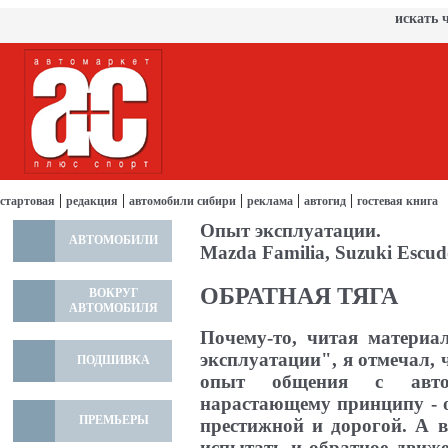
искать 
|
|
|
|
|
стартовая
редакция
автомобили сибири
реклама
автогид
гостевая книга
Опыт эксплуатации.
АВТОМОБИЛИ
Mazda Familia, Suzuki Escud
ОБРАТНАЯ ТЯГА
ВОКРУГ
АВТОМОБИЛЯ
Почему-то, читая матери
эксплуатации", я отмечал, 
ПОДШИВКА
опыт общения с автом
нарастающему принципу - 
ПРЕМЬЕРЫ
престижной и дорогой. А 
испытать и обратное движе