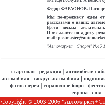
она еще послужит. А весной б
Федор ФАРАОНОВ. Паспорт
Мы по-прежнему ждем от 
рассказами о ваших автом
(фото весьма желательн
Присылайте по адресу ред
mail:
postmaster@automarket.
"Автомаркет+Спорт" №45 1
|
|
стартовая
редакция
автомобили сиб
|
|
автомобили
вокруг автомобиля
подшивк
|
|
фотогалерея
справочное бюро
фестив
|
европа
сша
Copyright © 2003-2006 "Автомаркет+Сп