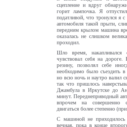
сцепление и вдруг обнаруж
горит лампочка. Я отпустил
податливой, что тронулся я с
автомобиля такой прыти, сл
передним крылом машина врез
оказалась не слишком велик
проходил.
Шло время, накапливался
чувствовал себя на дороге
резину, позволял себе ино
необходимо было съездить в 
но всю ночь и наутро валил сн
так что пришлось наверстыв
Джамбула в Иркутске до Анг
минут. Переднеприводный авт
впрочем на совершенно с
двигаться более степенно (пр
С машиной не приходилось д
вечная, пока в конце второг