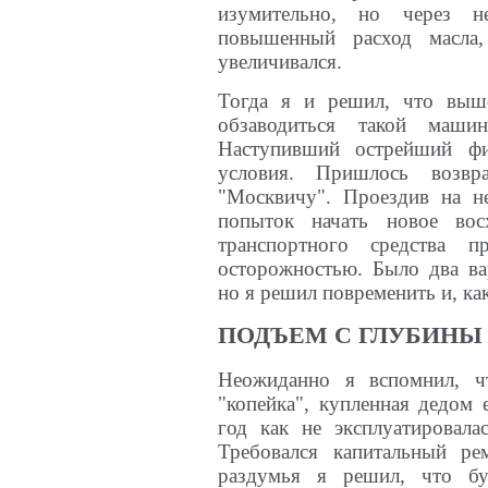
изумительно, но через н
повышенный расход масла
увеличивался.
Тогда я и решил, что вы
обзаводиться такой маши
Наступивший острейший фи
условия. Пришлось возвр
"Москвичу". Проездив на не
попыток начать новое во
транспортного средства п
осторожностью. Было два вар
но я решил повременить и, как
ПОДЪЕМ С ГЛУБИНЫ
Неожиданно я вспомнил, ч
"копейка", купленная дедом 
год как не эксплуатировала
Требовался капитальный ре
раздумья я решил, что буд